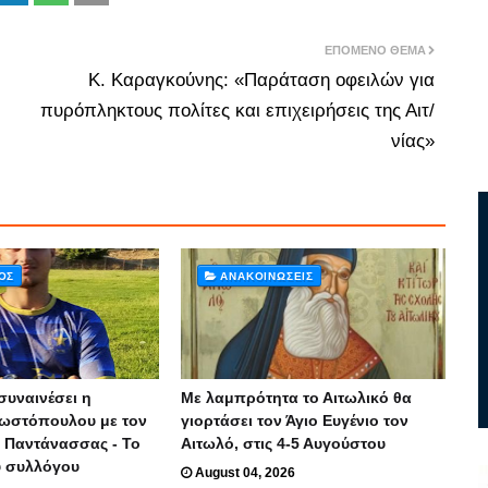
ΕΠΌΜΕΝΟ ΘΈΜΑ
Κ. Καραγκούνης: «Παράταση οφειλών για
πυρόπληκτους πολίτες και επιχειρήσεις της Αιτ/
νίας»
ΌΣ
ΑΝΑΚΟΙΝΏΣΕΙΣ
συναινέσει η
Με λαμπρότητα το Αιτωλικό θα
ωστόπουλου με τον
γιορτάσει τον Άγιο Ευγένιο τον
 Παντάνασσας - Το
Αιτωλό, στις 4-5 Αυγούστου
υ συλλόγου
August 04, 2026