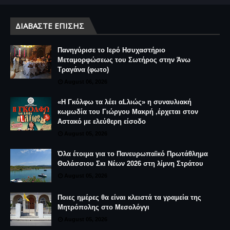
ΔΙΑΒΆΣΤΕ ΕΠΊΣΗΣ
Πανηγύρισε το Ιερό Ησυχαστήριο
Μεταμορφώσεως του Σωτήρος στην Άνω
Τραγάνα (φωτο)
August 06, 2026
«Η Γκόλφω τα λέει αLλιώς» η συναυλιακή
κωμωδία του Γιώργου Μακρή ,έρχεται στον
Αστακό με ελεύθερη είσοδο
August 05, 2026
Όλα έτοιμα για το Πανευρωπαϊκό Πρωτάθλημα
Θαλάσσιου Σκι Νέων 2026 στη λίμνη Στράτου
August 05, 2026
Ποιες ημέρες θα είναι κλειστά τα γραμεία της
Μητρόπολης στο Μεσολόγγι
August 05, 2026