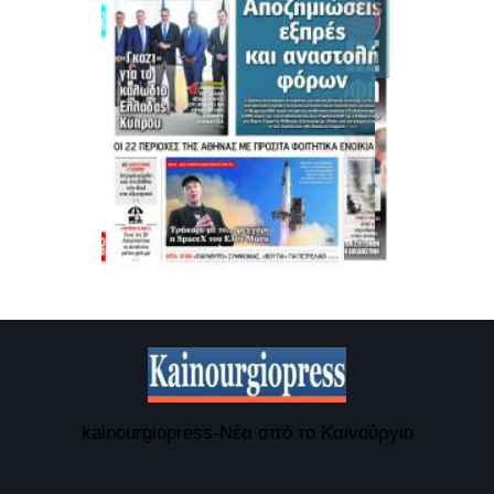
kainourgiopress-Νέα από το Καινούργιο