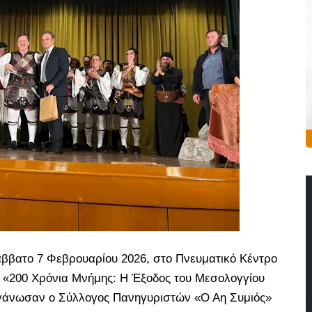
άββατο 7 Φεβρουαρίου 2026, στο Πνευματικό Κέντρο
ο «200 Χρόνια Μνήμης: Η Έξοδος του Μεσολογγίου
οργάνωσαν ο Σύλλογος Πανηγυριστών «Ο Αη Συμιός»