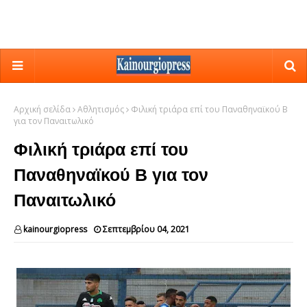
Αρχική σελίδα
Αθλητισμός
Φιλική τριάρα επί του Παναθηναϊκού Β
για τον Παναιτωλικό
Φιλική τριάρα επί του
Παναθηναϊκού Β για τον
Παναιτωλικό
kainourgiopress
Σεπτεμβρίου 04, 2021