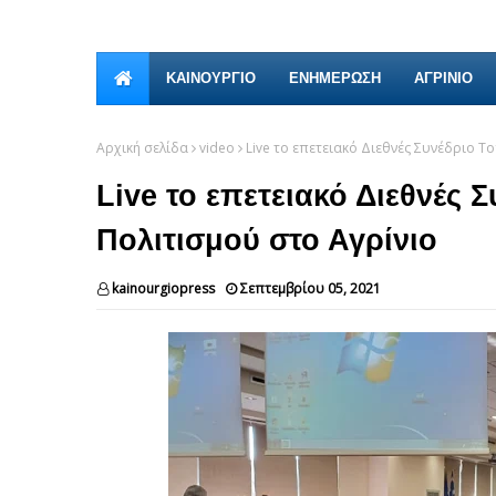
ΚΑΙΝΟΎΡΓΙΟ
ΕΝΗΜΕΡΩΣΗ
ΑΓΡΙΝΙΟ
Αρχική σελίδα
video
Live το επετειακό Διεθνές Συνέδριο Το
Live το επετειακό Διεθνές Σ
Πολιτισμού στο Αγρίνιο
kainourgiopress
Σεπτεμβρίου 05, 2021