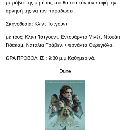
μπράβοι της μητέρας του θα του κάνουν σαφή την
άρνησή της να τον παραδώσει.
Σκηνοθεσία: Κλιντ 'Ιστγουντ
με τους: Κλιντ 'Ιστγουντ, Εντουάρντο Μινέτ, Ντουάιτ
Γιόακαμ, Νατάλια Τράβεν, Φερνάντα Ουρεγιόλα.
ΏΡΑ ΠΡΟΒΟΛΗΣ : 9:30 μ.μ Καθημερινά.
Dune