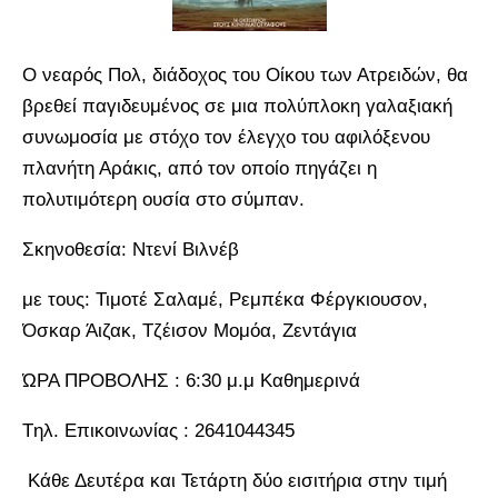
Ο νεαρός Πολ, διάδοχος του Οίκου των Ατρειδών, θα
βρεθεί παγιδευμένος σε μια πολύπλοκη γαλαξιακή
συνωμοσία με στόχο τον έλεγχο του αφιλόξενου
πλανήτη Αράκις, από τον οποίο πηγάζει η
πολυτιμότερη ουσία στο σύμπαν.
Σκηνοθεσία: Ντενί Βιλνέβ
με τους: Τιμοτέ Σαλαμέ, Ρεμπέκα Φέργκιουσον,
Όσκαρ Άιζακ, Τζέισον Μομόα, Ζεντάγια
ΏΡΑ ΠΡΟΒΟΛΗΣ : 6:30 μ.μ Καθημερινά
Tηλ. Επικοινωνίας : 2641044345
Κάθε Δευτέρα και Τετάρτη δύο εισιτήρια στην τιμή