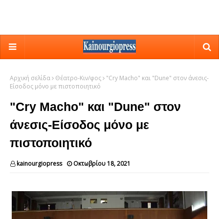
Αρχική σελίδα
Θέατρο-Κιν/φος
"Cry Macho" και "Dune" στον άνεσις-
Είσοδος μόνο με πιστοποιητικό
"Cry Macho" και "Dune" στον
άνεσις-Είσοδος μόνο με
πιστοποιητικό
kainourgiopress
Οκτωβρίου 18, 2021