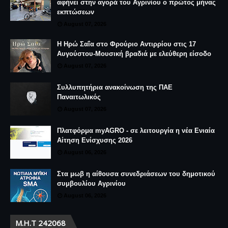
αφήνει στην αγορά του Αγρινίου ο πρώτος μήνας
εκπτώσεων
August 07, 2026
Η Ηρώ Σαΐα στο Φρούριο Αντιρρίου στις 17
Αυγούστου-Μουσική βραδιά με ελεύθερη είσοδο
August 07, 2026
Συλλυπητήρια ανακοίνωση της ΠΑΕ
Παναιτωλικός
August 07, 2026
Πλατφόρμα myAGRO - σε λειτουργία η νέα Ενιαία
Αίτηση Ενίσχυσης 2026
August 06, 2026
Στα μωβ η αίθουσα συνεδριάσεων του δημοτικού
συμβουλίου Αγρινίου
August 06, 2026
Μ.Η.Τ 242068