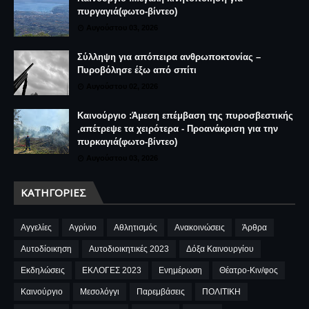
πυργαγιά(φωτο-βίντεο)
Αυγούστου 03, 2026
Σύλληψη για απόπειρα ανθρωποκτονίας –
Πυροβόλησε έξω από σπίτι
Αυγούστου 02, 2026
Καινούργιο :Άμεση επέμβαση της πυροσβεστικής
,απέτρεψε τα χειρότερα - Προανάκριση για την
πυρκαγιά(φωτο-βίντεο)
Αυγούστου 03, 2026
ΚΑΤΗΓΟΡΊΕΣ
Αγγελίες
Αγρίνιο
Αθλητισμός
Ανακοινώσεις
Άρθρα
Αυτοδίοικηση
Αυτοδιοικητικές 2023
Δόξα Καινουργίου
Εκδηλώσεις
ΕΚΛΟΓΕΣ 2023
Ενημέρωση
Θέατρο-Κιν/φος
Καινούργιο
Μεσολόγγι
Παρεμβάσεις
ΠΟΛΙΤΙΚΗ